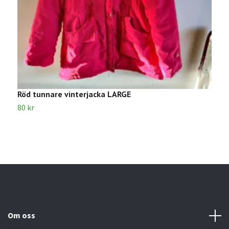
Röd tunnare vinterjacka LARGE
S
80 kr
8
Om oss