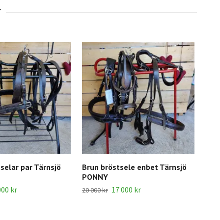
selar par Tärnsjö
Brun bröstsele enbet Tärnsjö
PONNY
000 kr
17 000 kr
20 000 kr