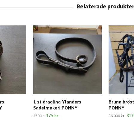
rs
1 st draglina Ylanders
Bruna bröst
Y
Sadelmakeri PONNY
PONNY
175 kr
31 
250 kr
36 000 kr