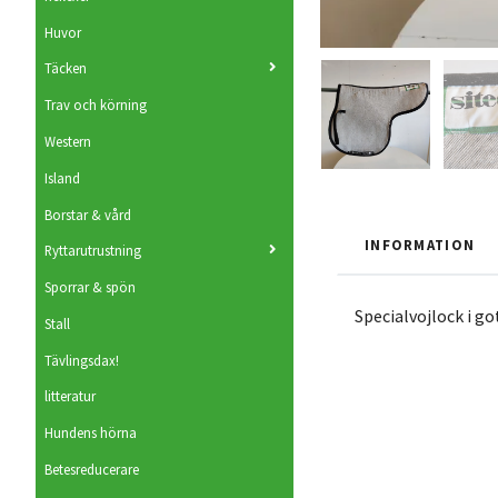
Huvor
Täcken
Trav och körning
Western
Island
Borstar & vård
INFORMATION
Ryttarutrustning
Sporrar & spön
Specialvojlock i go
Stall
Tävlingsdax!
litteratur
Hundens hörna
Betesreducerare