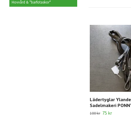
Hovvård & "barfotaskor"
Lädertyglar Ylande
Sadelmakeri PONN
75 kr
100 kr