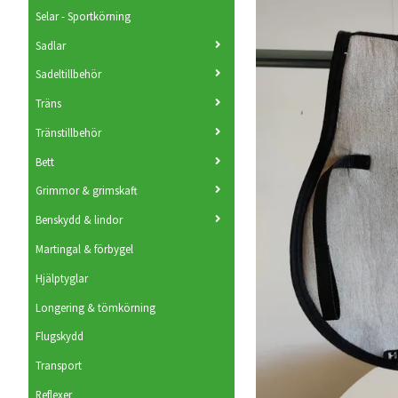
Selar - Sportkörning
Sadlar
Sadeltillbehör
Träns
Tränstillbehör
Bett
Grimmor & grimskaft
Benskydd & lindor
Martingal & förbygel
Hjälptyglar
Longering & tömkörning
Flugskydd
Transport
Reflexer