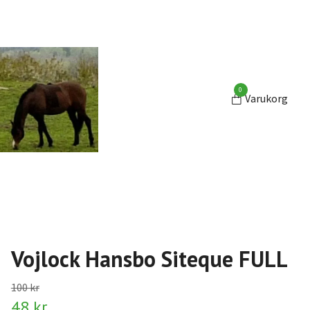
0
Varukorg
Vojlock Hansbo Siteque FULL
100 kr
48 kr