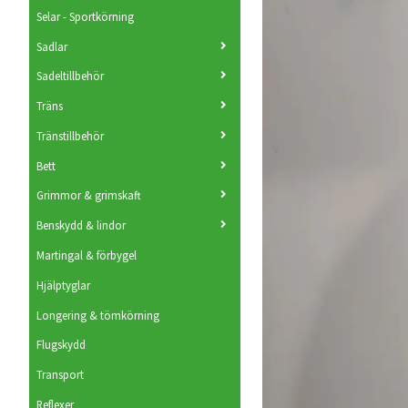
Selar - Sportkörning
Sadlar
Sadeltillbehör
Träns
Tränstillbehör
Bett
Grimmor & grimskaft
Benskydd & lindor
Martingal & förbygel
Hjälptyglar
Longering & tömkörning
Flugskydd
Transport
Reflexer