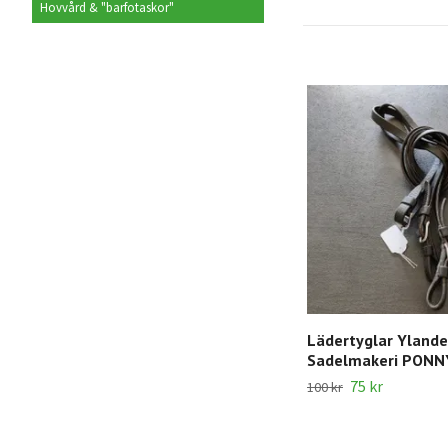
Hovvård & "barfotaskor"
Lädertyglar Ylande
Sadelmakeri PONN
75 kr
100 kr