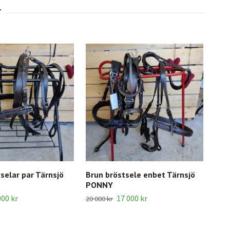
selar par Tärnsjö
Brun bröstsele enbet Tärnsjö
PONNY
000 kr
17 000 kr
20 000 kr