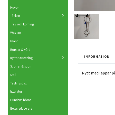
Huvor
Täcken
Trav och körning
Western
Island
Borstar & vård
INFORMATION
Ryttarutrustning
Sporrar & spön
Nytt med lappar p
Stall
Tävlingsdax!
litteratur
Hundens hörna
Betesreducerare