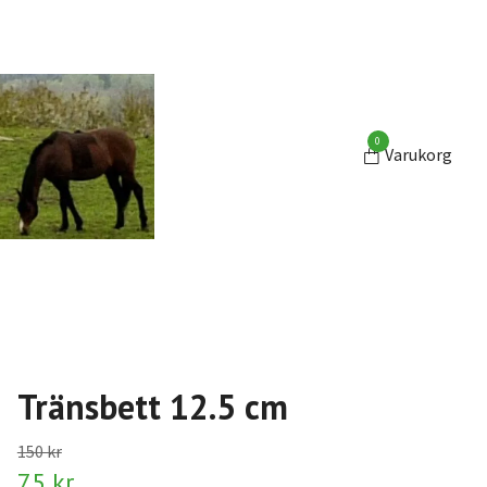
0
Varukorg
Tränsbett 12.5 cm
150 kr
75 kr