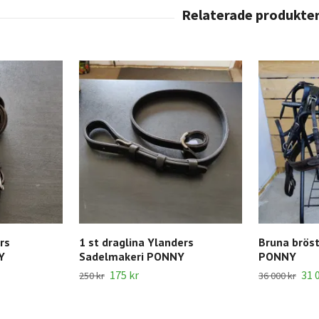
rs
1 st draglina Ylanders
Bruna bröst
Y
Sadelmakeri PONNY
PONNY
175 kr
31 
250 kr
36 000 kr