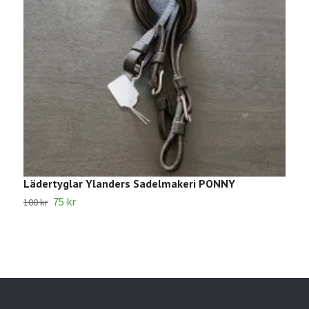
Lädertyglar Ylanders Sadelmakeri PONNY
1
75 kr
100 kr
2