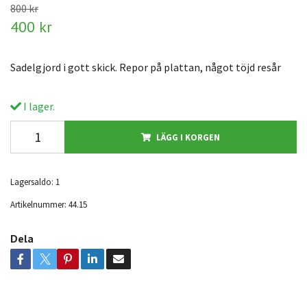
800 kr
400 kr
Sadelgjord i gott skick. Repor på plattan, något töjd resår
I lager.
LÄGG I KORGEN
Lagersaldo:
1
Artikelnummer:
44.15
Dela