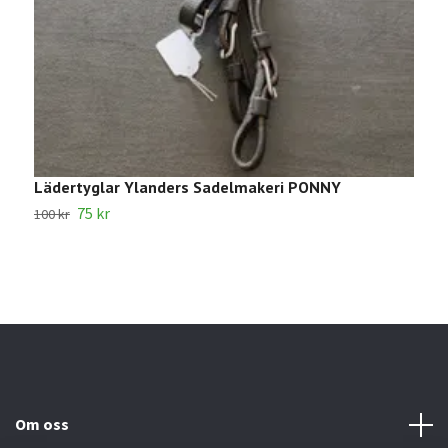
Lädertyglar Ylanders Sadelmakeri PONNY
1
75 kr
100 kr
2
Om oss