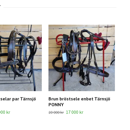
selar par Tärnsjö
Brun bröstsele enbet Tärnsjö
PONNY
000 kr
17 000 kr
20 000 kr