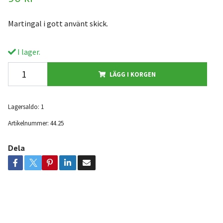
Martingal i gott använt skick.
I lager.
LÄGG I KORGEN
Lagersaldo:
1
Artikelnummer:
44.25
Dela