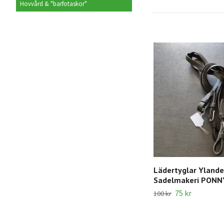
Hovvård & "barfotaskor"
Lädertyglar Ylande
Sadelmakeri PONN
75 kr
100 kr