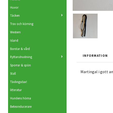
Huvor
Täcken
Trav och körning
Western
Island
Borstar & vård
INFORMATION
Ryttarutrustning
Sporrar & spön
Martingal i gott an
Stall
Tävlingsdax!
litteratur
Hundens hörna
Betesreducerare