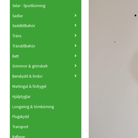
Selar - Sportkörning
Sadlar
Sadeltillbehör
Träns
Tränstillbehör
Bett
Grimmor & grimskaft
Benskydd & lindor
Martingal & förbygel
Hjälptyglar
Longering & tömkörning
Flugskydd
Transport
Reflexer