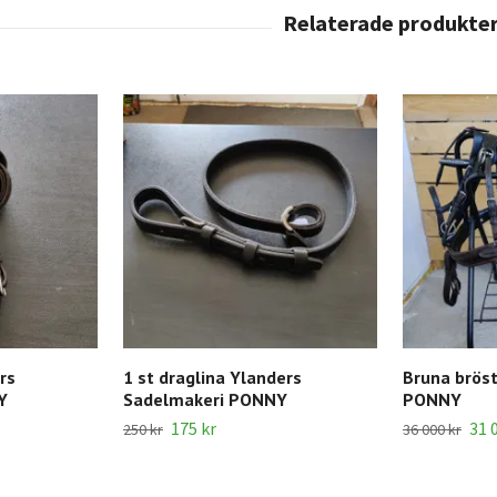
rs
1 st draglina Ylanders
Bruna bröst
Y
Sadelmakeri PONNY
PONNY
175 kr
31 
250 kr
36 000 kr