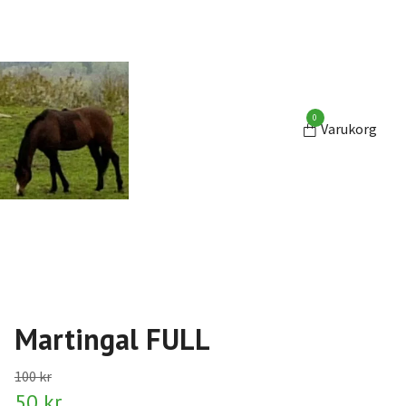
0
Varukorg
Martingal FULL
100 kr
50 kr