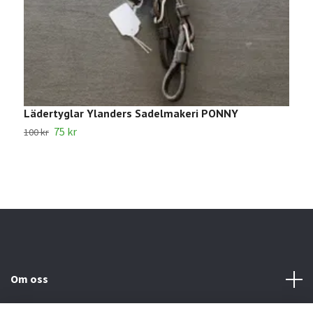
Lädertyglar Ylanders Sadelmakeri PONNY
1
75 kr
100 kr
2
Om oss