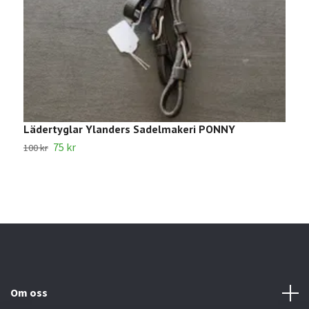
Lädertyglar Ylanders Sadelmakeri PONNY
1
75 kr
100 kr
2
Om oss