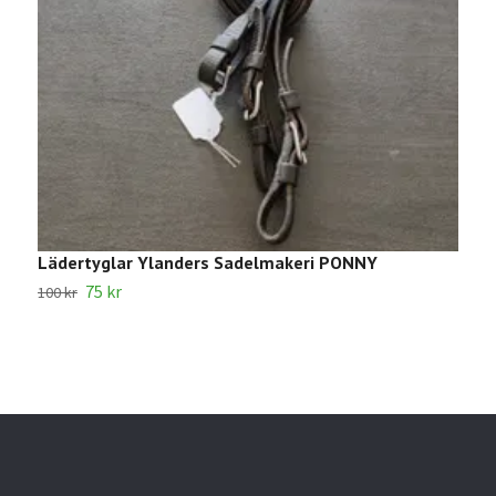
Lädertyglar Ylanders Sadelmakeri PONNY
1
75 kr
100 kr
2