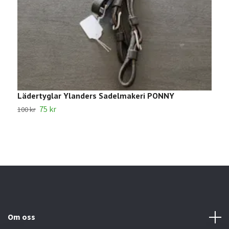
Lädertyglar Ylanders Sadelmakeri PONNY
1
75 kr
100 kr
2
Om oss