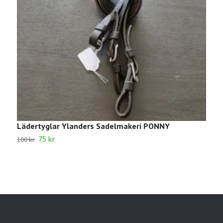
Lädertyglar Ylanders Sadelmakeri PONNY
1
75 kr
100 kr
2