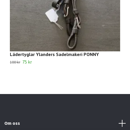
Lädertyglar Ylanders Sadelmakeri PONNY
1
75 kr
100 kr
2
Om oss