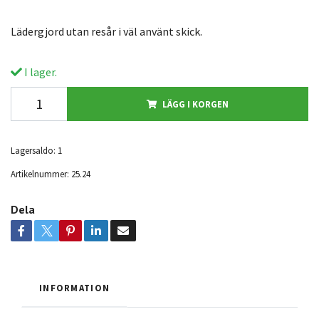
Lädergjord utan resår i väl använt skick.
I lager.
LÄGG I KORGEN
Lagersaldo:
1
Artikelnummer:
25.24
Dela
INFORMATION