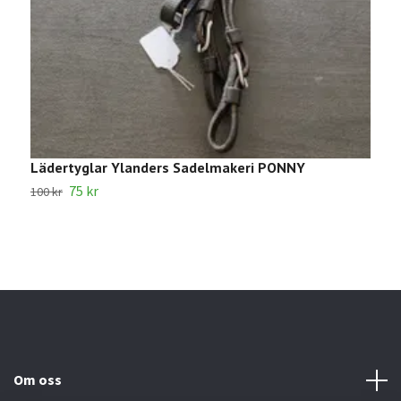
Lädertyglar Ylanders Sadelmakeri PONNY
1
75 kr
100 kr
2
Om oss