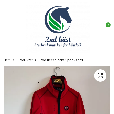
0
Hem
Produkter
Röd fleecejacka Spooks strl L