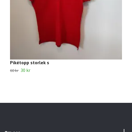
Pikétopp storlek s
L
30 kr
5
60 kr