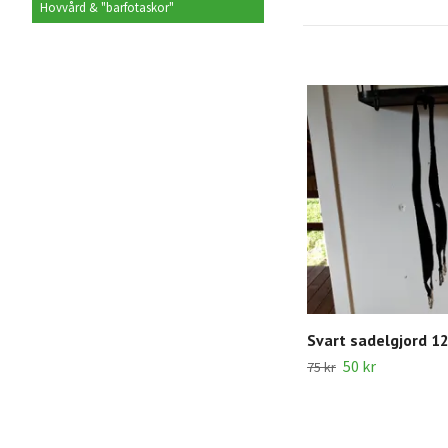
Hovvård & "barfotaskor"
Svart sadelgjord 1
50 kr
75 kr