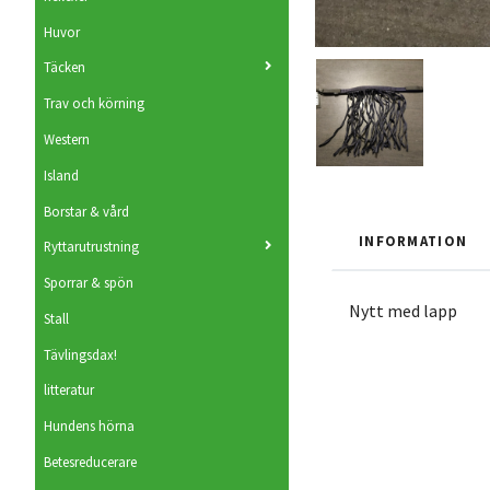
Huvor
Täcken
Trav och körning
Western
Island
Borstar & vård
INFORMATION
Ryttarutrustning
Sporrar & spön
Nytt med lapp
Stall
Tävlingsdax!
litteratur
Hundens hörna
Betesreducerare