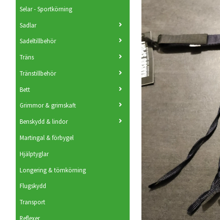
Selar - Sportkörning
Sadlar
Sadeltillbehör
Träns
Tränstillbehör
Bett
Grimmor & grimskaft
Benskydd & lindor
Martingal & förbygel
Hjälptyglar
Longering & tömkörning
Flugskydd
Transport
Reflexer