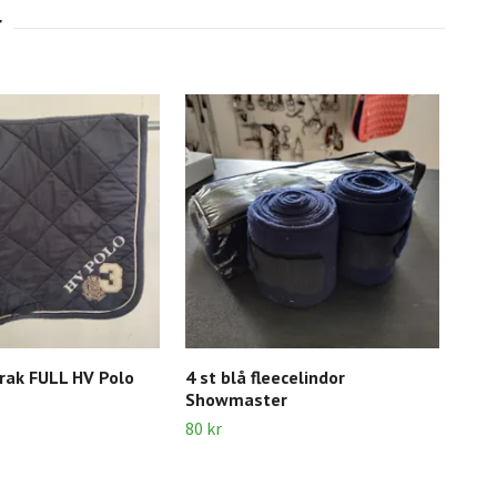
rak FULL HV Polo
4 st blå fleecelindor
Bru
Showmaster
cm 
80 kr
300 