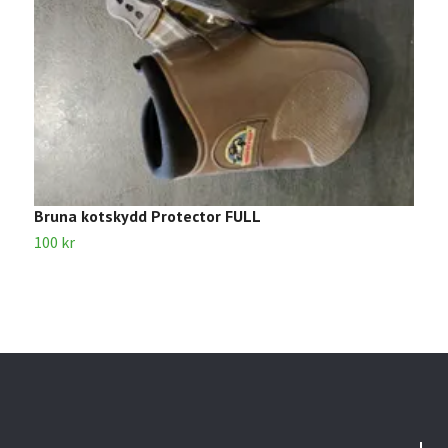
Bruna kotskydd Protector FULL
S
100 kr
8