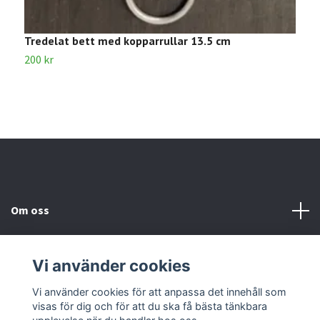
Tredelat bett med kopparrullar 13.5 cm
V
200 kr
1
Om oss
Kundtjänst
Vi använder cookies
Kontakta oss
Vi använder cookies för att anpassa det innehåll som
visas för dig och för att du ska få bästa tänkbara