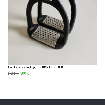
Lättviktsstigbyglar ROYAL RIDER
S
800 kr
1 200 kr
2