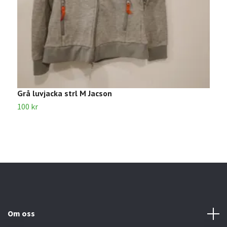
Grå luvjacka strl M Jacson
M
100 kr
1
Om oss