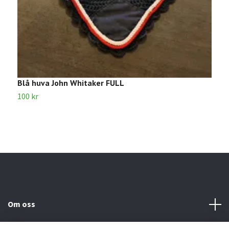
Blå huva John Whitaker FULL
S
100 kr
1
Om oss