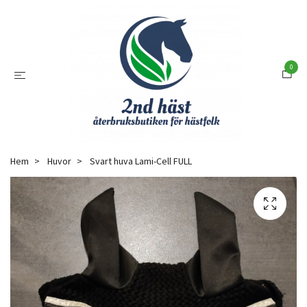
0
Hem
Huvor
Svart huva Lami-Cell FULL