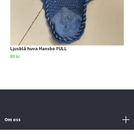
Ljusblå huva Hansbo FULL
B
80 kr
8
Om oss