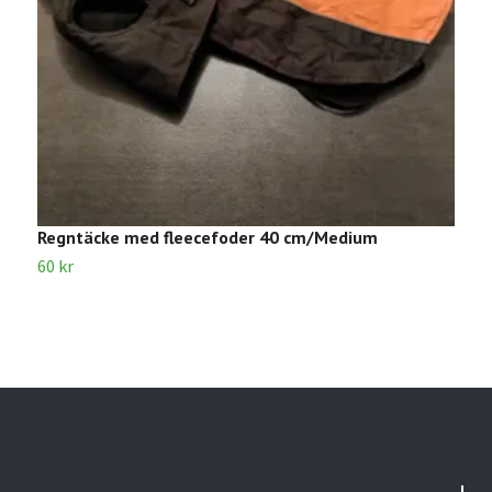
Regntäcke med fleecefoder 40 cm/Medium
S
60 kr
6