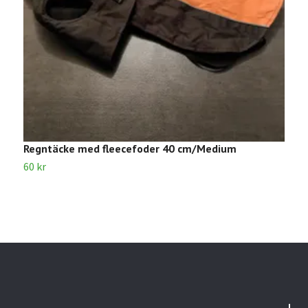
Regntäcke med fleecefoder 40 cm/Medium
F
60 kr
4