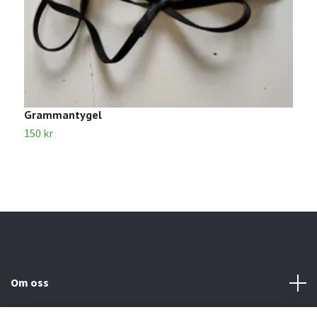
Grammantygel
T
150 kr
4
Om oss