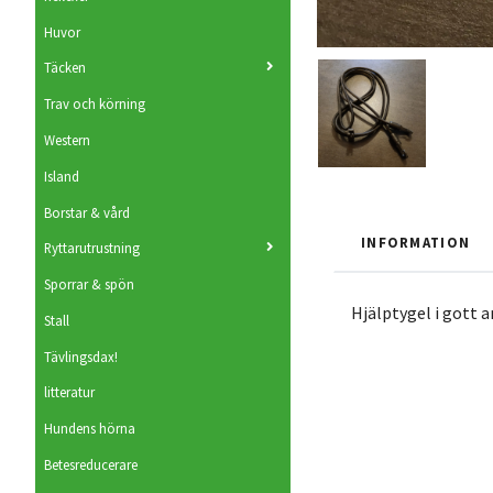
Huvor
Täcken
Trav och körning
Western
Island
Borstar & vård
INFORMATION
Ryttarutrustning
Sporrar & spön
Hjälptygel i gott a
Stall
Tävlingsdax!
litteratur
Hundens hörna
Betesreducerare