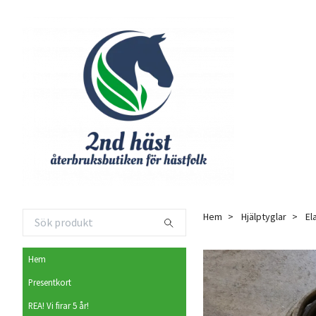
Hem
Hjälptyglar
El
Hem
Presentkort
REA! Vi firar 5 år!