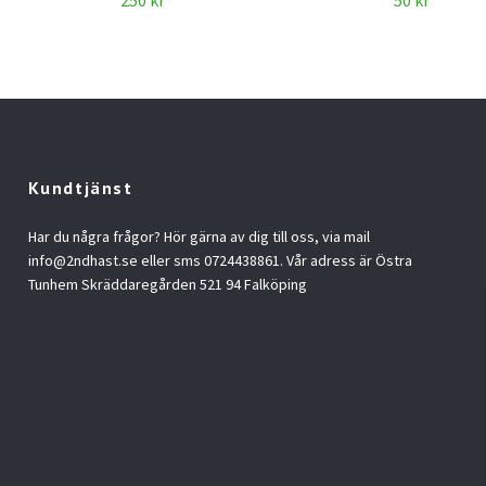
250 kr
50 kr
Kundtjänst
Har du några frågor? Hör gärna av dig till oss, via mail
info@2ndhast.se
eller sms 0724438861. Vår adress är Östra
Tunhem Skräddaregården 521 94 Falköping