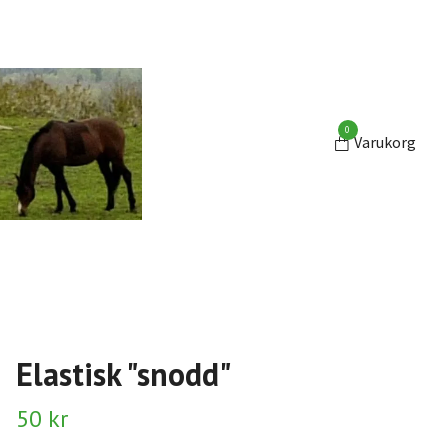
0
Varukorg
Elastisk "snodd"
50 kr