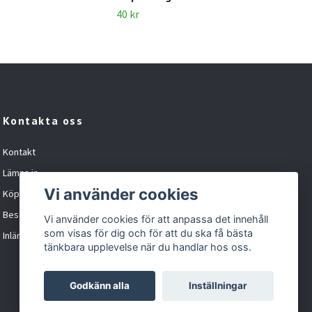
100 
40 kr
Kontakta oss
Kontakt
Lämna in
Vi använder cookies
Köpvillkor
Besöka oss
Vi använder cookies för att anpassa det innehåll
som visas för dig och för att du ska få bästa
Inlämningskund formulär
tänkbara upplevelse när du handlar hos oss.
Godkänn alla
Inställningar