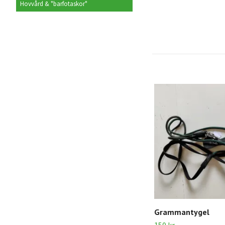
Hovvård & "barfotaskor"
Grammantygel