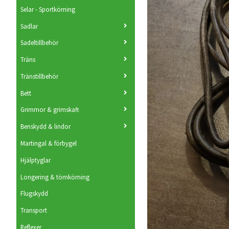
Selar - Sportkörning
Sadlar
Sadeltillbehör
Träns
Tränstillbehör
Bett
Grimmor & grimskaft
Benskydd & lindor
Martingal & förbygel
Hjälptyglar
Longering & tömkörning
Flugskydd
Transport
Reflexer