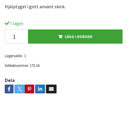
Hjälptygel i gott använt skick.
I lager.
LÄGG I KORGEN
Lagersaldo:
1
Artikelnummer:
175.16
Dela