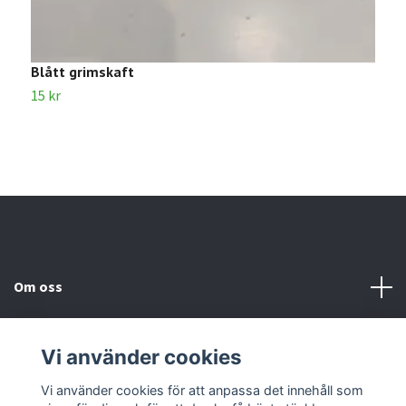
Blått grimskaft
B
15 kr
3
Om oss
Kundtjänst
Vi använder cookies
Kontakta oss
Vi använder cookies för att anpassa det innehåll som