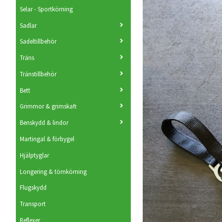
Selar - Sportkörning
Sadlar
Sadeltillbehör
Träns
Tränstillbehör
Bett
Grimmor & grimskaft
Benskydd & lindor
Martingal & förbygel
Hjälptyglar
Longering & tömkörning
Flugskydd
Transport
Reflexer