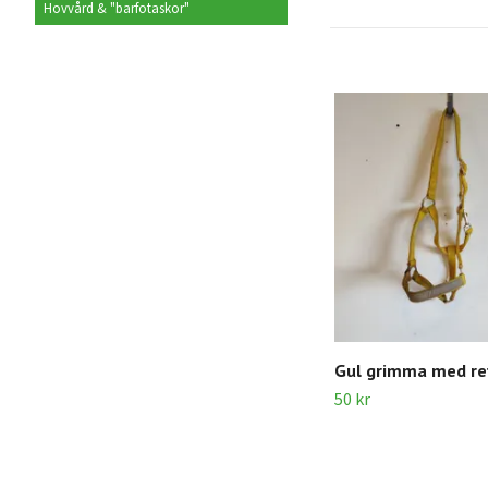
Hovvård & "barfotaskor"
Gul grimma med re
50 kr