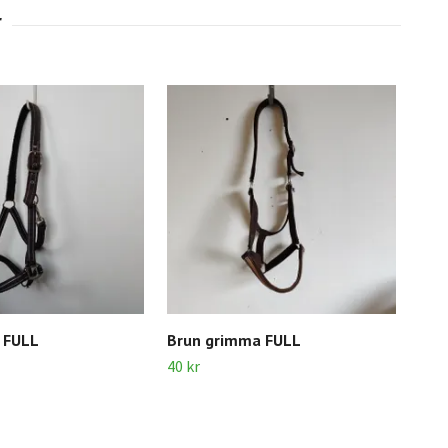
 FULL
Brun grimma FULL
Mör
FUL
40 kr
200 