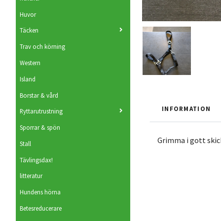
Huvor
Täcken
Trav och körning
Western
Island
Borstar & vård
INFORMATION
Ryttarutrustning
Sporrar & spön
Grimma i gott skic
Stall
Tävlingsdax!
litteratur
Hundens hörna
Betesreducerare