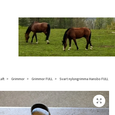
aft
Grimmor
Grimmor FULL
Svart nylongrimma Hansbo FULL