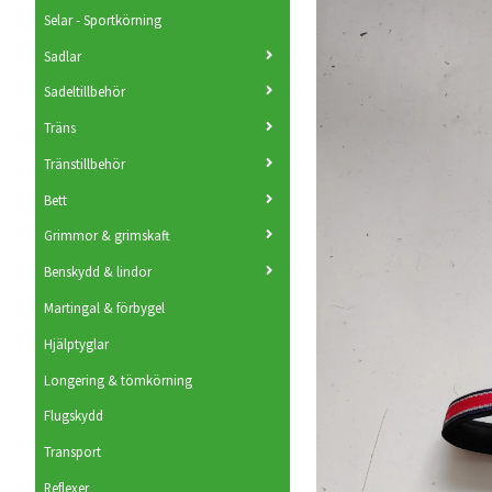
Selar - Sportkörning
Sadlar
Sadeltillbehör
Träns
Tränstillbehör
Bett
Grimmor & grimskaft
Benskydd & lindor
Martingal & förbygel
Hjälptyglar
Longering & tömkörning
Flugskydd
Transport
Reflexer