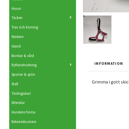
Huvor
Täcken
Trav och körning
Western
Island
Borstar & vård
INFORMATION
Ryttarutrustning
Sporrar & spön
Grimma i gott skic
Stall
Tävlingsdax!
litteratur
Hundens hörna
Betesreducerare