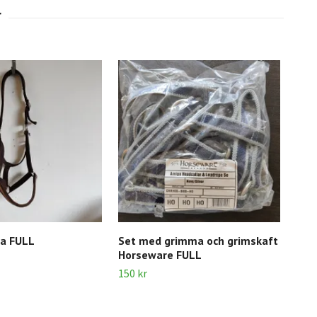
a FULL
Set med grimma och grimskaft
Mör
Horseware FULL
FUL
150 kr
200 