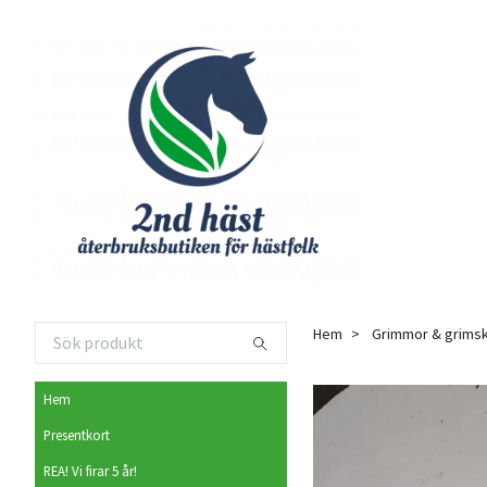
Hem
Grimmor & grimsk
Hem
Presentkort
REA! Vi firar 5 år!