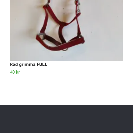
Röd grimma FULL
R
40 kr
3