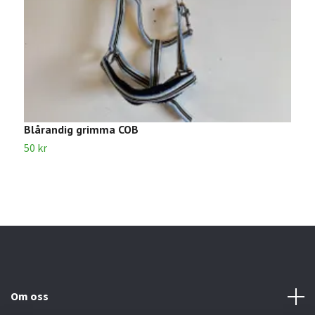
Blårandig grimma COB
G
50 kr
5
Om oss