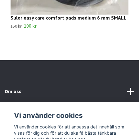
Sulor easy care comfort pads medium 6 mm SMALL
R
100 kr
1
150 kr
Om oss
Kundtjänst
Vi använder cookies
Kontakta oss
Vi använder cookies för att anpassa det innehåll som
visas för dig och för att du ska få bästa tänkbara