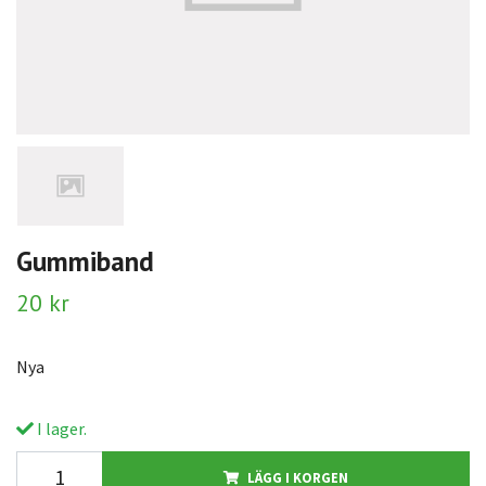
Gummiband
20 kr
Nya
I lager.
LÄGG I KORGEN