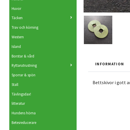
Huvor
Täcken
Trav och körning
Western
Island
Borstar & vård
INFORMATION
Ryttarutrustning
Sporrar & spön
Bettskivor i gott a
Stall
Tävlingsdax!
litteratur
Hundens hörna
Betesreducerare