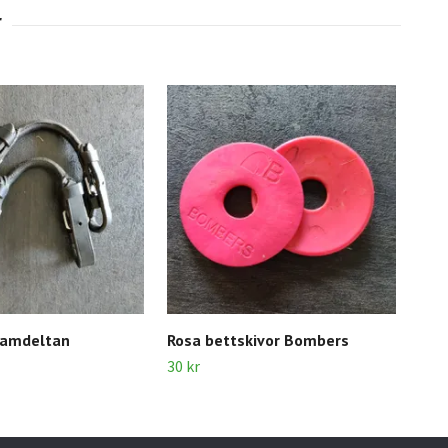
Bru
250 
hamdeltan
Rosa bettskivor Bombers
30 kr