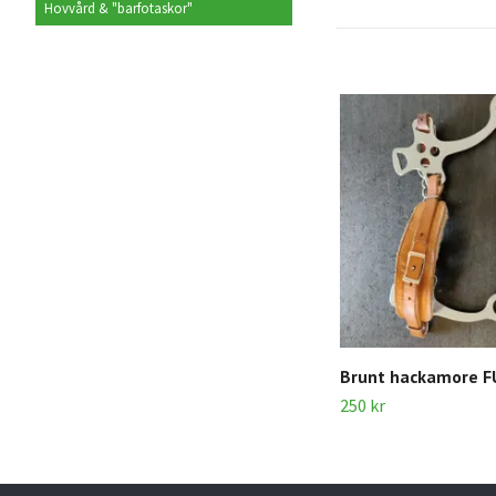
Hovvård & "barfotaskor"
Brunt hackamore F
250 kr