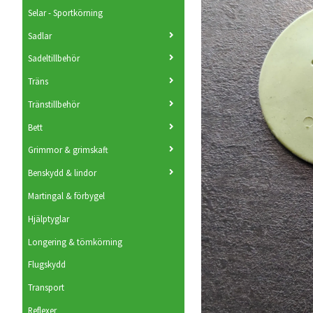
Selar - Sportkörning
Sadlar
Sadeltillbehör
Träns
Tränstillbehör
Bett
Grimmor & grimskaft
Benskydd & lindor
Martingal & förbygel
Hjälptyglar
Longering & tömkörning
Flugskydd
Transport
Reflexer