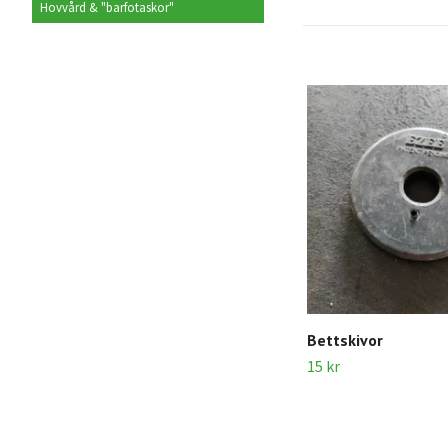
Hovvård & "barfotaskor"
Bettskivor
15 kr