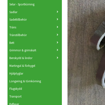
Selar - Sportkörning
Sadlar
Sadeltillbehör
Träns
Tränstillbehör
Bett
Grimmor & grimskaft
Benskydd & lindor
Martingal & förbygel
Hjälptyglar
Longering & tömkörning
Flugskydd
Transport
Reflexer