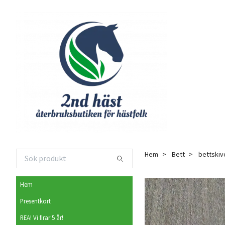
Hem
Bett
bettskiv
Hem
Presentkort
REA! Vi firar 5 år!