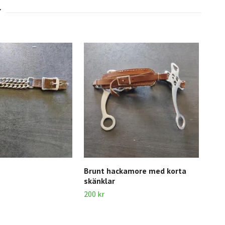
Bru
250 
Brunt hackamore med korta
skänklar
200 kr