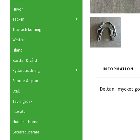
Huvor
Täcken
Trav och körning
Western
Island
Borstar & vård
INFORMATION
Ryttarutrustning
Sporrar & spön
Deltan i mycket go
Stall
Tävlingsdax!
litteratur
Hundens hörna
Betesreducerare