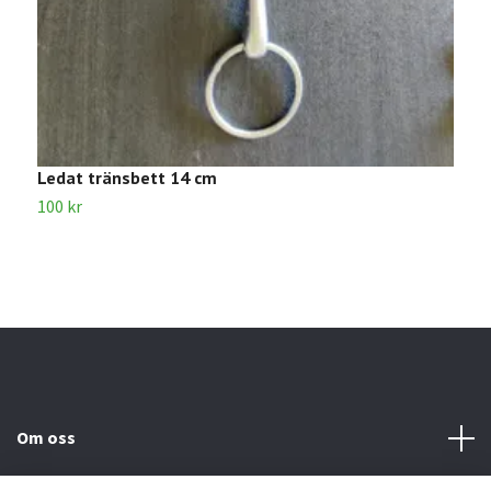
Ledat tränsbett 14 cm
V
100 kr
1
Om oss