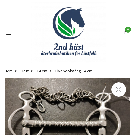
0
Hem
Bett
14 cm
Livepoolstång 14 cm