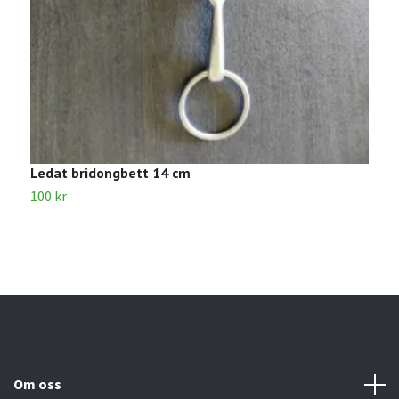
Ledat bridongbett 14 cm
V
100 kr
1
Om oss