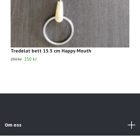
Tredelat bett 13.5 cm Happy Mouth
K
150 kr
1
250 kr
Om oss