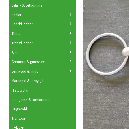
Selar - Sportkörning
Sadlar
Sadeltillbehör
Träns
Tränstillbehör
Bett
Grimmor & grimskaft
Benskydd & lindor
Martingal & förbygel
Hjälptyglar
Longering & tömkörning
Flugskydd
Transport
Reflexer