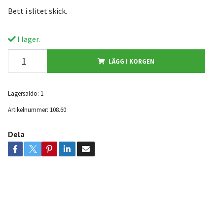
Bett i slitet skick.
I lager.
LÄGG I KORGEN
Lagersaldo:
1
Artikelnummer:
108.60
Dela