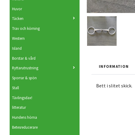
Huvor
Täcken
Trav och körning
Western
Island
Borstar & vård
INFORMATION
Ryttarutrustning
Sporrar & spön
Bett i slitet skick.
Stall
Tävlingsdax!
litteratur
Hundens hörna
Betesreducerare