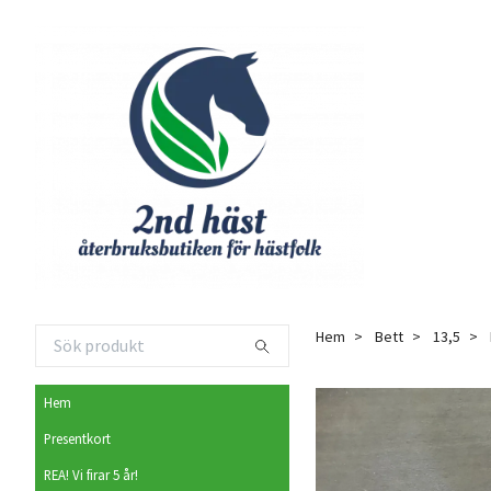
Hem
Bett
13,5
Hem
Presentkort
REA! Vi firar 5 år!