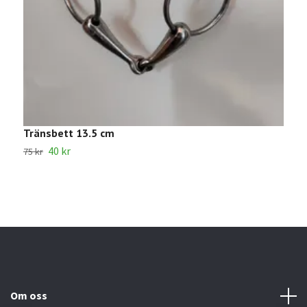
Tränsbett 13.5 cm
K
40 kr
2
75 kr
Om oss