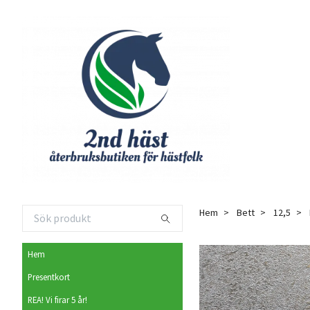
Hem
Bett
12,5
Hem
Presentkort
REA! Vi firar 5 år!