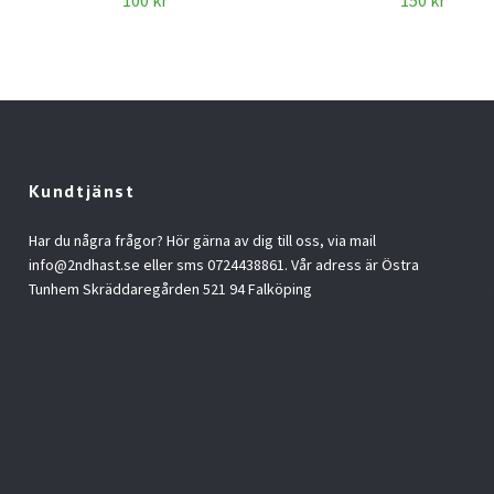
100 kr
150 kr
Kundtjänst
Har du några frågor? Hör gärna av dig till oss, via mail
info@2ndhast.se
eller sms 0724438861. Vår adress är Östra
Tunhem Skräddaregården 521 94 Falköping