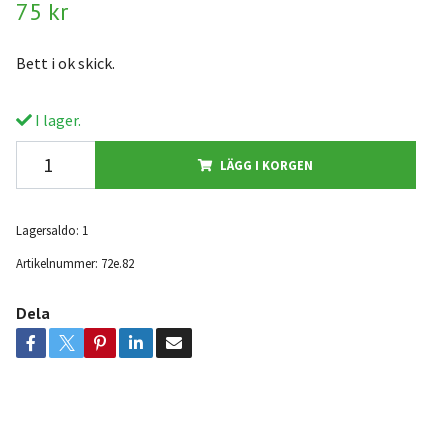
75 kr
Bett i ok skick.
I lager.
LÄGG I KORGEN
Lagersaldo:
1
Artikelnummer:
72e.82
Dela