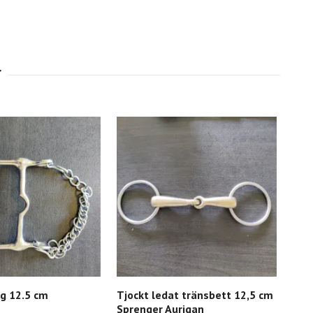
g 12.5 cm
Tjockt ledat tränsbett 12,5 cm
Hal
Sprenger Aurigan