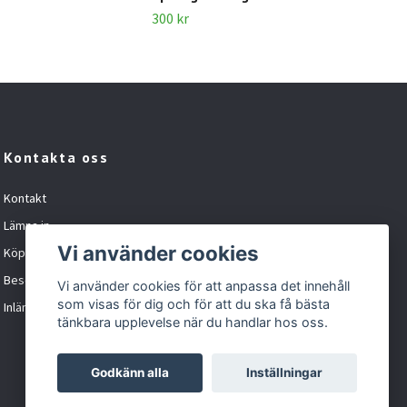
100 
300 kr
Kontakta oss
Kontakt
Lämna in
Vi använder cookies
Köpvillkor
Besöka oss
Vi använder cookies för att anpassa det innehåll
som visas för dig och för att du ska få bästa
Inlämningskund formulär
tänkbara upplevelse när du handlar hos oss.
Godkänn alla
Inställningar