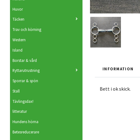
Huvor
Täcken
Trav och körning
Western
Island
Borstar & vård
INFORMATION
Ryttarutrustning
Sporrar & spön
Bett i ok skick.
Stall
Tävlingsdax!
litteratur
Hundens hörna
Betesreducerare