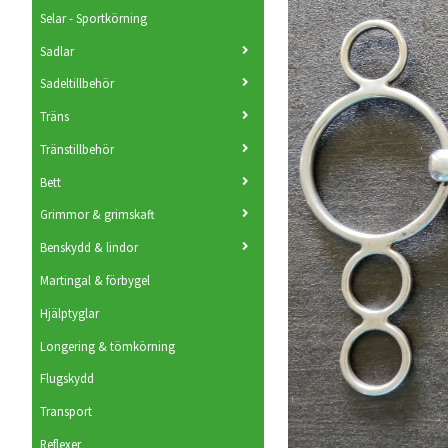
Selar - Sportkörning
Sadlar
Sadeltillbehör
Träns
Tränstillbehör
Bett
Grimmor & grimskaft
Benskydd & lindor
Martingal & förbygel
Hjälptyglar
Longering & tömkörning
Flugskydd
Transport
Reflexer