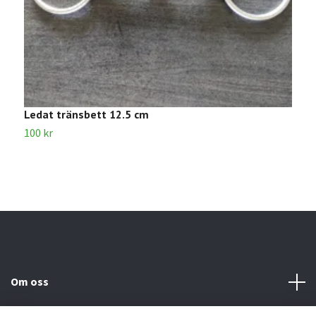
Ledat tränsbett 12.5 cm
W
100 kr
3
Om oss