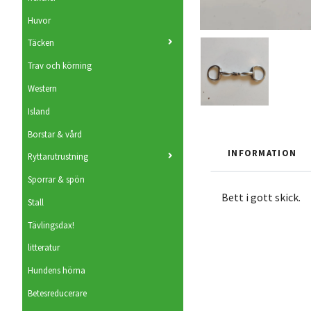
Huvor
Täcken
Trav och körning
Western
Island
Borstar & vård
INFORMATION
Ryttarutrustning
Sporrar & spön
Bett i gott skick.
Stall
Tävlingsdax!
litteratur
Hundens hörna
Betesreducerare