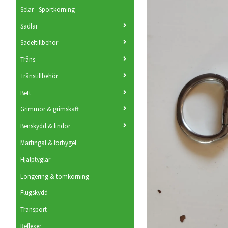
Selar - Sportkörning
Sadlar
Sadeltillbehör
Träns
Tränstillbehör
Bett
Grimmor & grimskaft
Benskydd & lindor
Martingal & förbygel
Hjälptyglar
Longering & tömkörning
Flugskydd
Transport
Reflexer