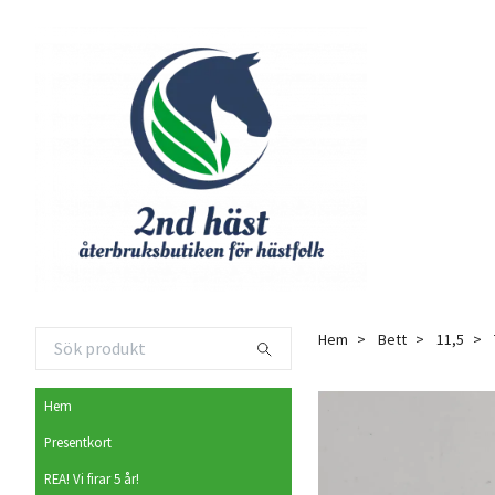
Hem
Bett
11,5
Hem
Presentkort
REA! Vi firar 5 år!