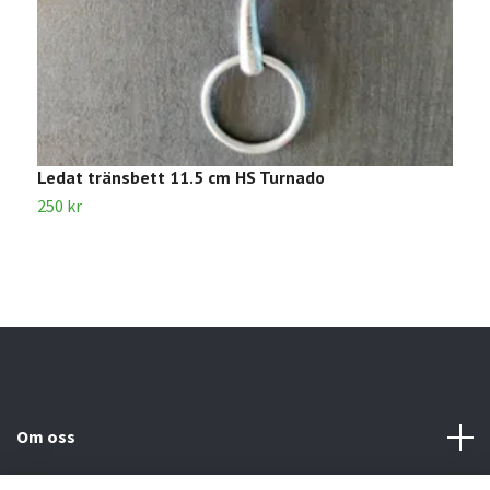
Ledat tränsbett 11.5 cm HS Turnado
L
250 kr
1
Om oss