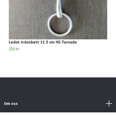
Ledat tränsbett 11.5 cm HS Turnado
L
250 kr
1
Om oss