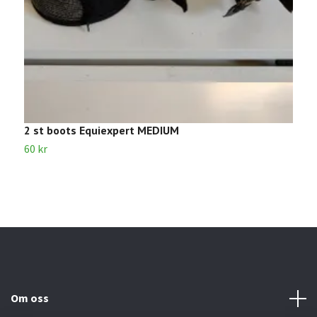
2 st boots Equiexpert MEDIUM
B
60 kr
4
Om oss