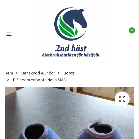
0
Hem
Benskydd & lindor
Boots
Blå neoprenboots Nova SMALL