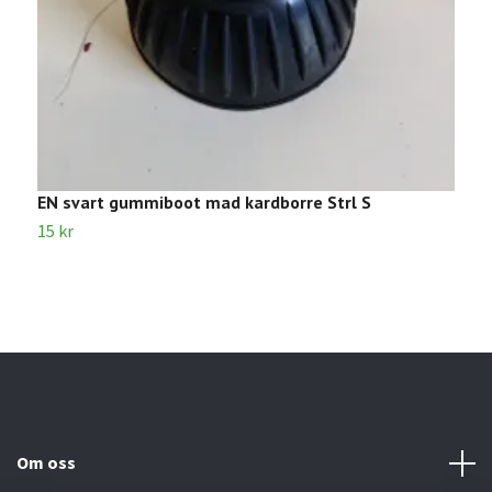
EN svart gummiboot mad kardborre Strl S
S
15 kr
5
Om oss