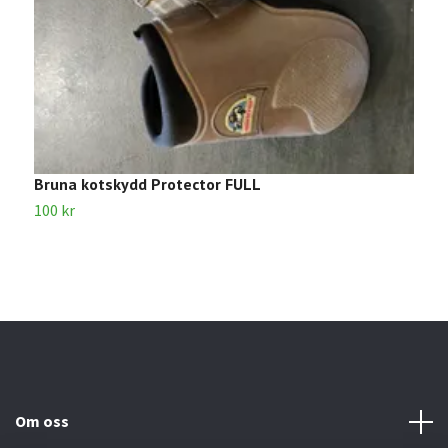
Bruna kotskydd Protector FULL
B
100 kr
1
Om oss