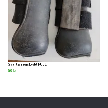
Svarta senskydd FULL
S
50 kr
8