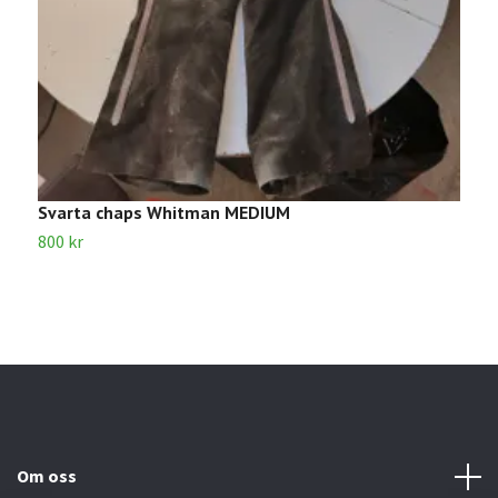
Svarta chaps Whitman MEDIUM
S
800 kr
3
Om oss