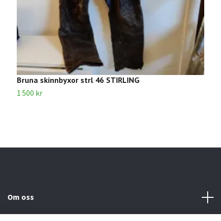
Bruna skinnbyxor strl 46 STIRLING
B
1 500 kr
6
Om oss